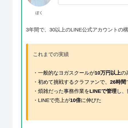
ぼく
3年間で、30以上のLINE公式アカウント
これまでの実績
・一般的なヨガスクールが
10万円以上
の
・初めて挑戦するクラファンで、
26時間
・煩雑だった事務作業を
LINEで管理
し、
・LINEで売上が
10倍
に伸びた