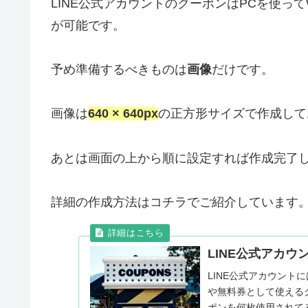
LINE公式アカウントのクーポンはPCを使っ
が可能です。
予め準備するべきものは
画像
だけです。
画像は
640 × 640px
の正方形サイズで作成して
あとは画面の上から順に設定すれば作成完了
詳細の作成方法はコチラでご紹介しています
LINE公式アカ
LINE公式アカウント
や無料券として使えるク
ポンを何枚使用されて