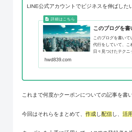
LINE公式アカウントでビジネスを伸ばした
このブログを書
このブログを書いてい
代行をしていて、こ
日々見つけたテクニ
ます！ これまでの実績 L
hwd839.com
これまで何度かクーポンについての記事を書
今回はそれらをまとめて、
作成
し
配信
し、
活