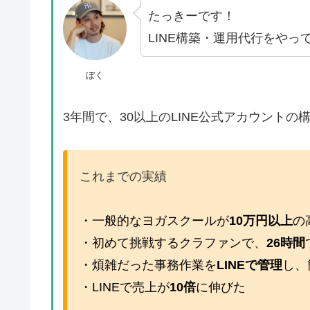
たっきーです！
LINE構築・運用代行をやっ
ぼく
3年間で、30以上のLINE公式アカウント
これまでの実績
・一般的なヨガスクールが
10万円以上
の
・初めて挑戦するクラファンで、
26時間
・煩雑だった事務作業を
LINEで管理
し、
・LINEで売上が
10倍
に伸びた