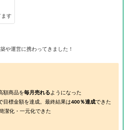
てます
の構築や運営に携わってきました！
高額商品を
毎月売れる
ようになった
で目標金額を達成。最終結果は
400％達成
できた
簡潔化・一元化できた